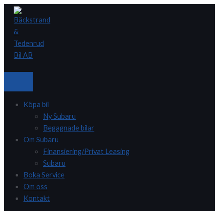
Hoppa
till
innehåll
Köpa bil
Ny Subaru
Begagnade bilar
Om Subaru
Finansiering/Privat Leasing
Subaru
Boka Service
Om oss
Kontakt