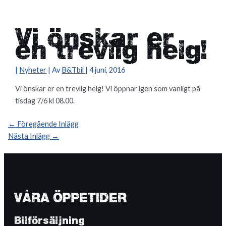
Vi önskar er
en trevlig helg!
|
Nyheter
| Av
B&Tbil
|
4 juni, 2016
Vi önskar er en trevlig helg! Vi öppnar igen som vanligt på
tisdag 7/6 kl 08.00.
Inläggsnavigering
←
Föregående Inlägg
Nästa Inlägg
→
VÅRA ÖPPETIDER
Bilförsäljning