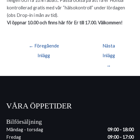
helgen och få 10% rabatt. Passa också på att få er Honda
kontrollerad gratis med vår “hälsokontroll” under lördagen
(obs Drop-in i mån av tid).
Vi öppnar 10.00 och finns här för Er till 17.00. Välkommen!
Inläggsnavigering
←
Föregående
Nästa
Inlägg
Inlägg
→
VÅRA ÖPPETIDER
Bilförsäljning
Måndag - torsdag
09:00 - 18:00
Fredag
09:00 - 17:00