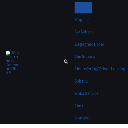
Hoppa
till
innehåll
Köpa bil
Ny Subaru
Begagnade bilar
Om Subaru
Finansiering/Privat Leasing
Subaru
Boka Service
Om oss
Kontakt