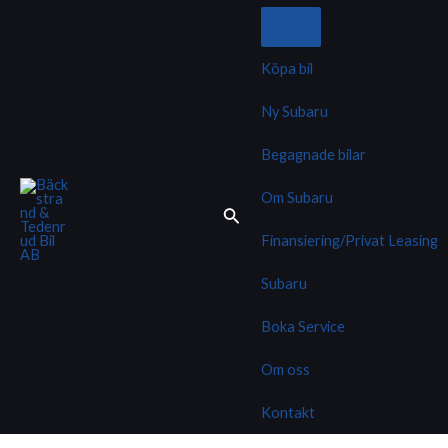
Hoppa
till
innehåll
Köpa bil
Ny Subaru
Begagnade bilar
Om Subaru
Finansiering/Privat Leasing
Subaru
Boka Service
Om oss
Kontakt