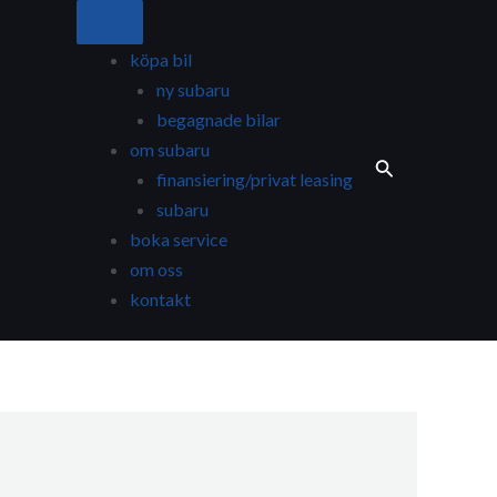
köpa bil
ny subaru
begagnade bilar
om subaru
finansiering/privat leasing
subaru
boka service
om oss
kontakt