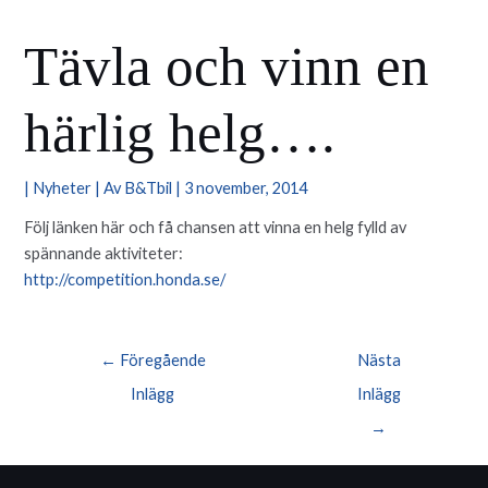
Tävla och vinn en
härlig helg….
|
Nyheter
| Av
B&Tbil
|
3 november, 2014
Följ länken här och få chansen att vinna en helg fylld av
spännande aktiviteter:
http://competition.honda.se/
Inläggsnavigering
←
Föregående
Nästa
Inlägg
Inlägg
→