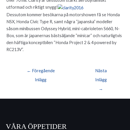
över 70 mil. Clarity är dessutom starkt aerodynamiskt
utformad och riktigt snygg!
Dessutom kommer besökarna på motorshowen få se Honda
NSX, Honda Civic Type R, samt några “japanska” modeller
såsom minibussen Odyssey Hybrid, mini-cabrioleten S660, N-
Box, som är japanernas bästsäljande ”minicar” och naturligtvis
den häftiga konceptbilen “Honda Project 2 & 4 powered by
RC213V”.
Inläggsnavigering
←
Föregående
Nästa
Inlägg
Inlägg
→
VÅRA ÖPPETIDER