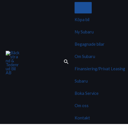
Hoppa
till
innehåll
Köpa bil
Ny Subaru
Begagnade bilar
Om Subaru
Finansiering/Privat Leasing
Subaru
Boka Service
Om oss
Kontakt