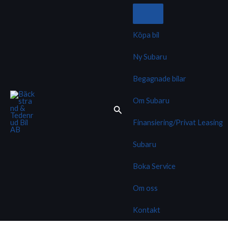
Hoppa
till
innehåll
Köpa bil
Ny Subaru
Begagnade bilar
Om Subaru
Finansiering/Privat Leasing
Subaru
Boka Service
Om oss
Kontakt