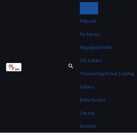
Hoppa
till
innehåll
Köpa bil
Ny Subaru
Begagnade bilar
Om Subaru
Finansiering/Privat Leasing
Subaru
Boka Service
Om oss
Kontakt