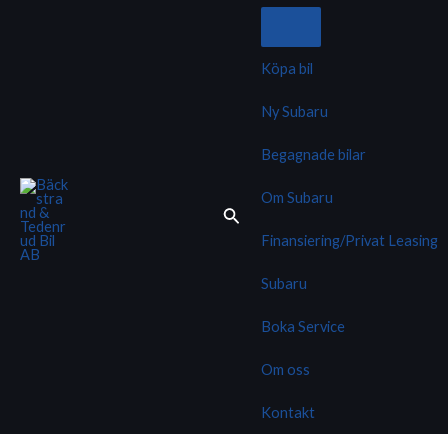
Hoppa
till
innehåll
Köpa bil
Ny Subaru
Begagnade bilar
Om Subaru
Finansiering/Privat Leasing
Subaru
Boka Service
Om oss
Kontakt