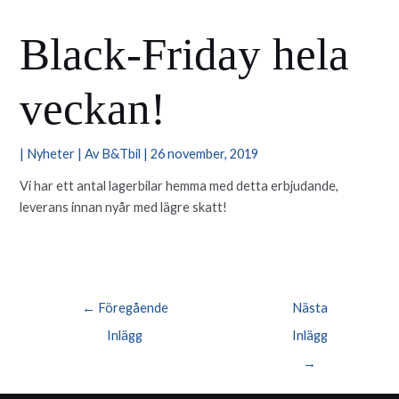
Black-Friday hela
veckan!
|
Nyheter
| Av
B&Tbil
|
26 november, 2019
Vi har ett antal lagerbilar hemma med detta erbjudande,
leverans innan nyår med lägre skatt!
Inläggsnavigering
←
Föregående
Nästa
Inlägg
Inlägg
→